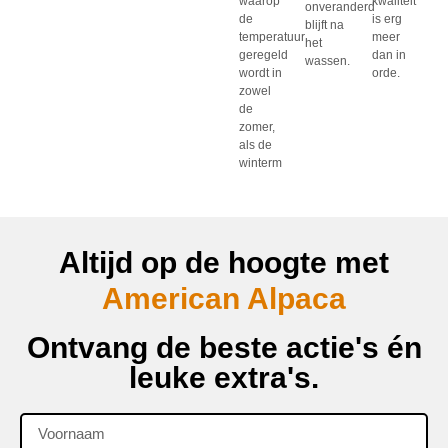
waarop
kwaliteit
onveranderd
de
is erg
blijft na
temperatuur
meer
het
geregeld
dan in
wassen.
wordt in
orde.
zowel
de
zomer,
als de
winterm
Altijd op de hoogte met
American Alpaca
Ontvang de beste actie's én
leuke extra's.