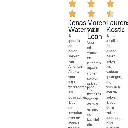
Jonas
Mateo
Lauren
Waterman
van
Kostic
Loon
Ik
Ik heb
gebruik
de dikke
Voor
de
en
mijn
heren
dunne
vrouw
sokken
heren
en
van
sokken
kinderen
American
als
alpaca
Alpaca
cadeau
wollen
voor
gekregen,
sokken
mijn
erg
gekocht.
werkzaamheden
tevreden
Erg
als
met de
tevreden
boswachter.
sokken.
over de
Ik ben
Ik zou
warmte
erg
deze
en met
tevreden
zeker
de
over de
aanraden,
kwaliteit
manier
prijs
die