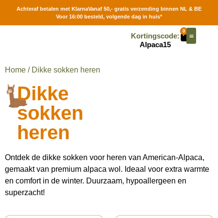
Achteraf betalen met Klarna
Vanaf 50,- gratis verzending binnen NL & BE
Voor 16:00 besteld, volgende dag in huis*
0
Kortingscode:
Alpaca15
Contact | Stores
Home
/ Dikke sokken heren
Dikke
sokken
heren
Ontdek de dikke sokken voor heren van American-Alpaca,
gemaakt van premium alpaca wol. Ideaal voor extra warmte
en comfort in de winter. Duurzaam, hypoallergeen en
superzacht!