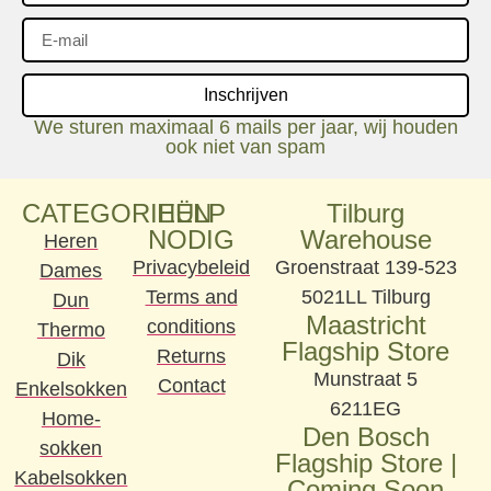
Inschrijven
We sturen maximaal 6 mails per jaar, wij houden
ook niet van spam
CATEGORIEËN
HULP
Tilburg
NODIG
Warehouse
Heren
Privacybeleid
Groenstraat 139-523
Dames
Terms and
5021LL Tilburg
Dun
Maastricht
conditions
Thermo
Flagship Store
Returns
Dik
Munstraat 5
Contact
Enkelsokken
6211EG
Home-
Den Bosch
sokken
Flagship Store |
Kabelsokken
Coming Soon