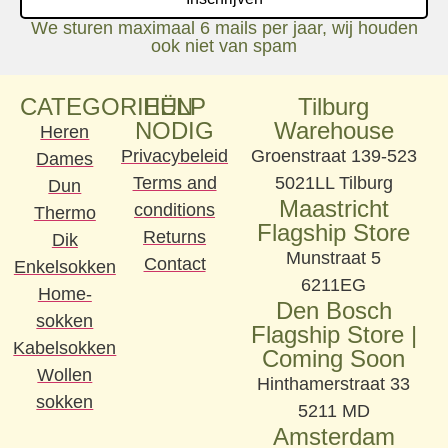
We sturen maximaal 6 mails per jaar, wij houden
ook niet van spam
CATEGORIEËN
HULP
Tilburg
NODIG
Warehouse
Heren
Privacybeleid
Groenstraat 139-523
Dames
Terms and
5021LL Tilburg
Dun
Maastricht
conditions
Thermo
Flagship Store
Returns
Dik
Munstraat 5
Contact
Enkelsokken
6211EG
Home-
Den Bosch
sokken
Flagship Store |
Kabelsokken
Coming Soon
Wollen
Hinthamerstraat 33
sokken
5211 MD
Amsterdam