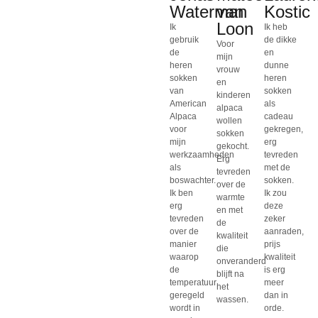
Waterman
van
Kostic
Loon
Ik
Ik heb
gebruik
de dikke
Voor
de
en
mijn
heren
dunne
vrouw
sokken
heren
en
van
sokken
kinderen
American
als
alpaca
Alpaca
cadeau
wollen
voor
gekregen,
sokken
mijn
erg
gekocht.
werkzaamheden
tevreden
Erg
als
met de
tevreden
boswachter.
sokken.
over de
Ik ben
Ik zou
warmte
erg
deze
en met
tevreden
zeker
de
over de
aanraden,
kwaliteit
manier
prijs
die
waarop
kwaliteit
onveranderd
de
is erg
blijft na
temperatuur
meer
het
geregeld
dan in
wassen.
wordt in
orde.