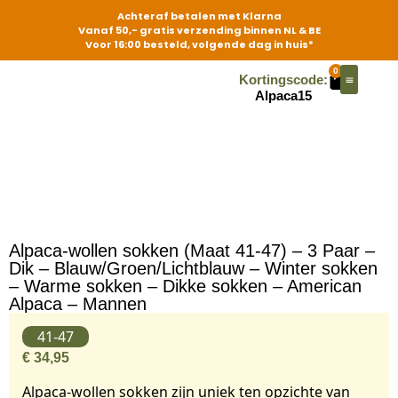
Achteraf betalen met Klarna
Vanaf 50,- gratis verzending binnen NL & BE
Voor 16:00 besteld, volgende dag in huis*
0
Kortingscode:
Alpaca15
Contact | Stores
Alpaca-wollen sokken (Maat 41-47) – 3 Paar –
Dik – Blauw/Groen/Lichtblauw – Winter sokken
– Warme sokken – Dikke sokken – American
Alpaca – Mannen
41-47
€
34,95
Alpaca-wollen sokken zijn uniek ten opzichte van