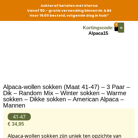
Achteraf betalen met Klarna
Vanaf 50,- gratis verzending binnen NL & BE
Voor 16:00 besteld, volgende dag in huis*
0
Kortingscode:
Alpaca15
Contact | Stores
Alpaca-wollen sokken (Maat 41-47) – 3 Paar –
Dik – Random Mix – Winter sokken – Warme
sokken – Dikke sokken – American Alpaca –
Mannen
41-47
€
34,95
Alpaca-wollen sokken zijn uniek ten opzichte van