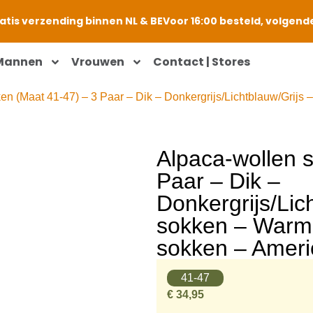
atis verzending binnen NL & BE
Voor 16:00 besteld, volgende
Mannen
Vrouwen
Contact | Stores
en (Maat 41-47) – 3 Paar – Dik – Donkergrijs/Lichtblauw/Grij
Alpaca-wollen 
Paar – Dik –
Donkergrijs/Lic
sokken – Warm
sokken – Amer
41-47
€
34,95