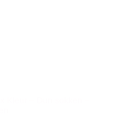
ix Kleur – Dun sokken –
en