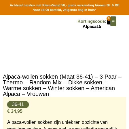
Achteraf betalen met Klarna
Vanaf 50,- gratis verzending binnen NL & BE
Voor 16:00 besteld, volgende dag in huis*
0
Kortingscode:
Alpaca15
Contact | Stores
Alpaca-wollen sokken (Maat 36-41) – 3 Paar –
Thermo – Random Mix – Dikke sokken –
Warme sokken – Winter sokken – American
Alpaca – Vrouwen
36-41
€
34,95
Alpaca-wollen sokken zijn uniek ten opzichte van